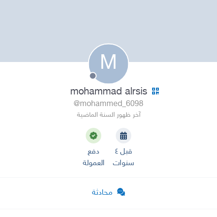
M
mohammad alrsis
@mohammed_6098
آخر ظهور السنة الماضية
قبل ٤
دفع
سنوات
العمولة
محادثة