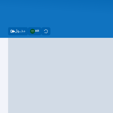
دخــــول
AR