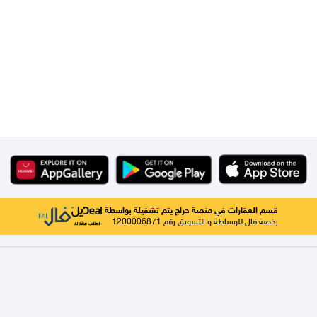
قسم العقارات في منصة حراج يتم تشغيلة بواسطة
رخصة فال للوساطة و التسويق رقم 1200006871