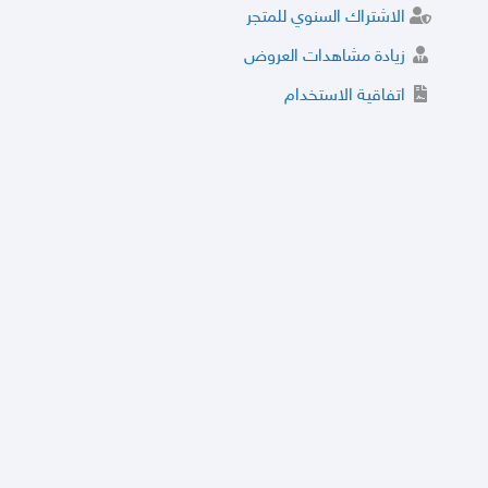
الاشتراك السنوي للمتجر
زيادة مشاهدات العروض
اتفاقية الاستخدام
خدمة الشراء الموثوق
توثيق المتجر و إضافة التراخيص
مركز الأمان
نظام التقييم
نظام الخصم
الحسابات والأرقام الموقوفة
قائمة السلع والعروض الممنوعة
الأسئلة الشائعة
سياسة الخصوصية