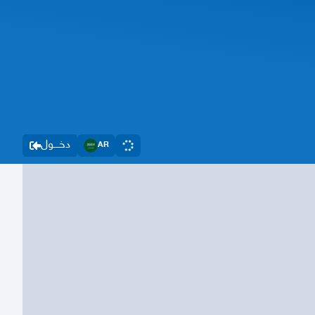
دخــــول
AR