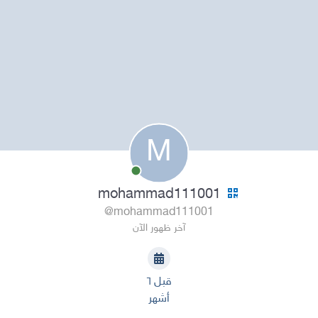
M
mohammad111001
@mohammad111001
آخر ظهور الآن
قبل ٦
أشهر