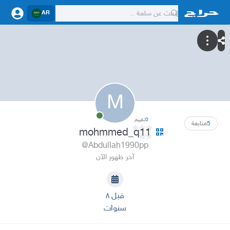
AR
M
0
تقييم
5
متابعة
mohmmed_q11
@Abdullah1990pp
آخر ظهور الآن
قبل ٨
سنوات