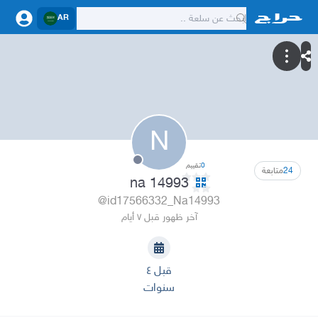
AR
N
0
تقييم
24
متابعة
na 14993
@id17566332_Na14993
آخر ظهور قبل ٧ أيام
قبل ٤
سنوات