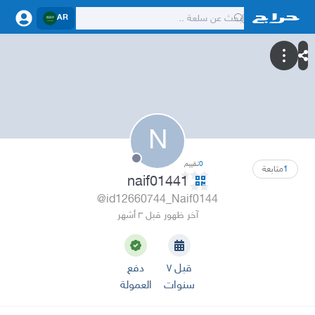
AR
N
0
تقييم
1
متابعة
naif01441
@id12660744_Naif0144
آخر ظهور قبل ٣ أشهر
قبل ٧
دفع
سنوات
العمولة