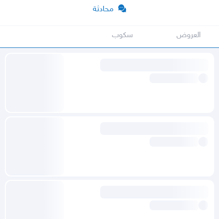
محادثة
العروض
سكوب