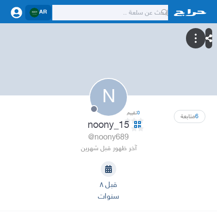
AR
N
0
تقييم
6
متابعة
noony_15
@noony689
آخر ظهور قبل شهرين
قبل ٨
سنوات