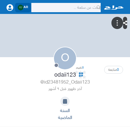
AR
O
0
تقييم
0
متابعة
odaii123
@id23481952_Odaii123
آخر ظهور قبل ٩ أشهر
السنة
الماضية