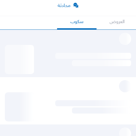
محادثة
العروض
سكوب