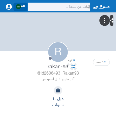
AR
R
0
تقييم
2
متابعة
rakan-93
@id2606493_Rakan93
آخر ظهور قبل أسبوعين
قبل ١٠
سنوات