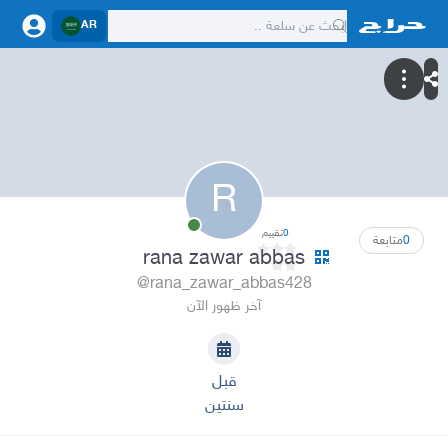
AR
R
0
تقييم
0
متابعة
rana zawar abbas
@rana_zawar_abbas428
آخر ظهور الآن
قبل
سنتين