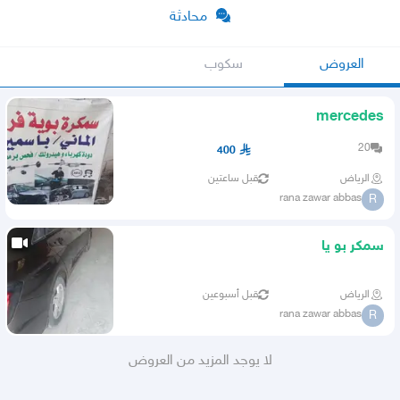
محادثة
العروض
سكوب
mercedes
20
400
الرياض
قبل ساعتين
rana zawar abbas
R
سمکر بو يا
الرياض
قبل أسبوعين
rana zawar abbas
R
لا يوجد المزيد من العروض