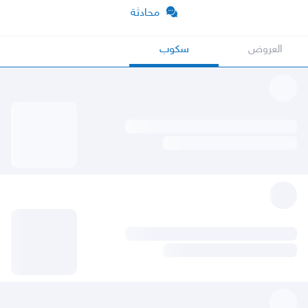
محادثة
العروض
سكوب