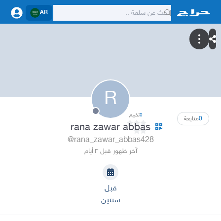
AR
R
0
تقييم
0
متابعة
rana zawar abbas
@rana_zawar_abbas428
آخر ظهور قبل ٣ أيام
قبل
سنتين