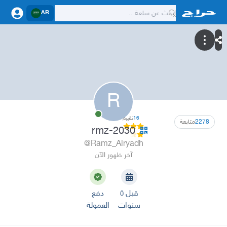
AR
R
16
تقييم
2278
متابعة
rmz-2030
@Ramz_Alryadh
آخر ظهور الآن
قبل ٥
دفع
سنوات
العمولة