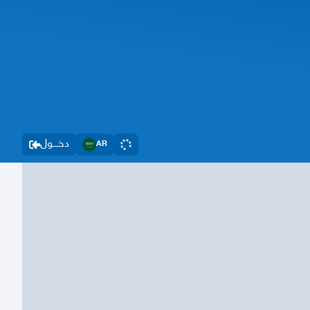
دخــــول
AR