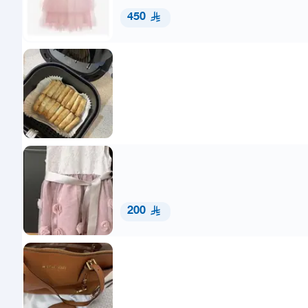
450
200