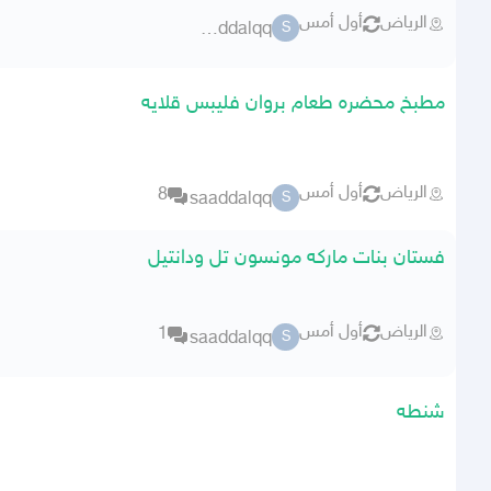
الرياض
أول أمس
saaddalqq
S
مطبخ محضره طعام بروان فليبس قلايه
الرياض
أول أمس
8
saaddalqq
S
فستان بنات ماركه مونسون تل ودانتيل
الرياض
أول أمس
1
saaddalqq
S
شنطه