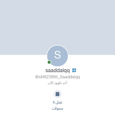
S
saaddalqq
@id4623895_Saaddalqq
آخر ظهور الآن
قبل ٨
سنوات