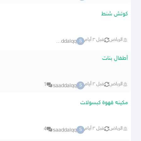
كوتش شنط
الرياض
قبل ٣ أيام
saaddalqq
S
أطفال بنات
الرياض
قبل ٣ أيام
1
saaddalqq
S
مكينه قهوة كبسولات
الرياض
قبل ٣ أيام
4
saaddalqq
S