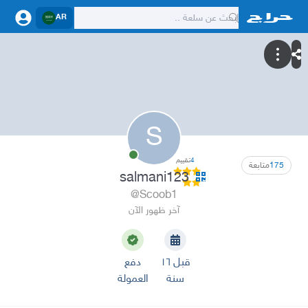
AR
S
4
تقييم
175
متابعة
salmani123
@Scoob1
آخر ظهور الآن
قبل ١٦
دفع
سنة
العمولة