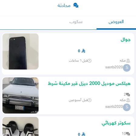
محادثة
العروض
سكوب
جوال
0
مكه
قبل ٦ ساعات
saotb2020
S
هيلكس موديل 2000 ديزل قير مكينة شرط
عليه سوم 17
2
مكه
قبل أسبوعين
saotb2020
S
سكوتر كهربائي
10
0