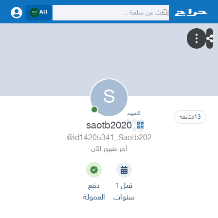
AR
S
0
تقييم
13
متابعة
saotb2020
@id14205341_Saotb202
آخر ظهور الآن
قبل ٦
دفع
سنوات
العمولة