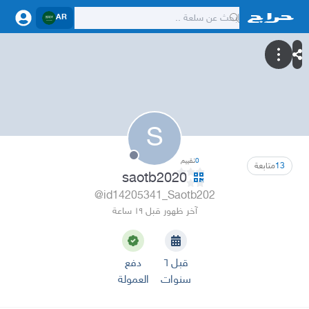
AR
S
0
تقييم
13
متابعة
saotb2020
@id14205341_Saotb202
آخر ظهور قبل ١٩ ساعة
قبل ٦
دفع
سنوات
العمولة