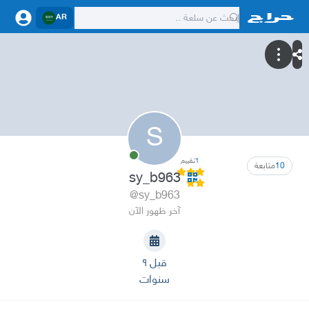
AR
S
1
تقييم
10
متابعة
sy_b963
@sy_b963
آخر ظهور الآن
قبل ٩
سنوات