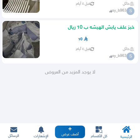
حائل
قبل ٤ أيام
sy_b963
S
خبز علف يابش الهيشه ب 10 ريال
10
حائل
قبل ٤ أيام
sy_b963
S
لا يوجد المزيد من العروض
أضف عرض
الرسائل
كل الأقسام
الإشعارات
الرئيسية