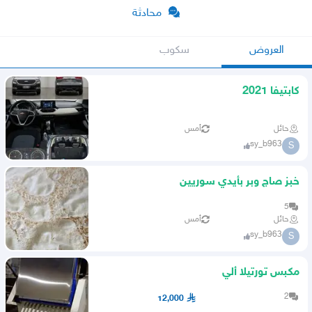
محادثة
العروض
سكوب
كابتيفا 2021
حائل
أمس
sy_b963
S
خبز صاج وبر بأيدي سوريين
5
حائل
أمس
sy_b963
S
مكبس تورتيلا ألي
2
12,000