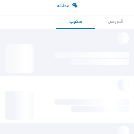
محادثة
العروض
سكوب