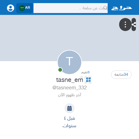
AR
T
0
تقييم
34
متابعة
tasne_em
@tasneem_332
آخر ظهور الآن
قبل ٤
سنوات