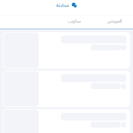
محادثة
العروض
سكوب