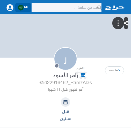
AR
ر
0
تقييم
5
متابعة
رامز الأسود
@id22916462_RamzAlas
آخر ظهور قبل ١١ شهرًا
قبل
سنتين