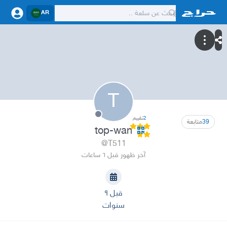
AR
T
2
تقييم
39
متابعة
top-wan
@T511
آخر ظهور قبل ٦ ساعات
قبل ٩
سنوات