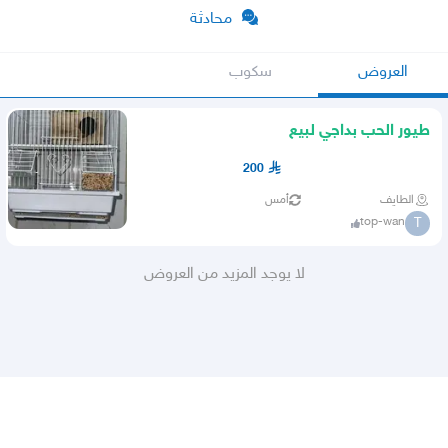
محادثة
العروض
سكوب
طيور الحب بداجي لبيع
200
الطايف
أمس
top-wan
T
لا يوجد المزيد من العروض