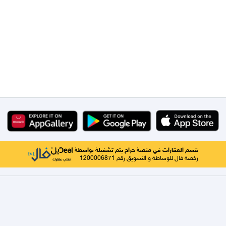
قسم العقارات في منصة حراج يتم تشغيلة بواسطة
رخصة فال للوساطة و التسويق رقم 1200006871