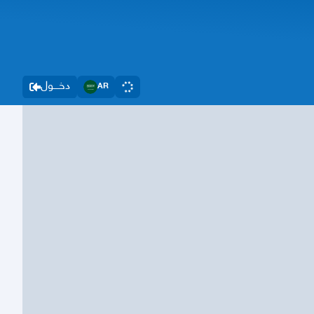
دخــــول
AR