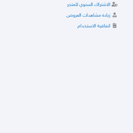
الاشتراك السنوي للمتجر
زيادة مشاهدات العروض
اتفاقية الاستخدام
خدمة الشراء الموثوق
توثيق المتجر و إضافة التراخيص
مركز الأمان
نظام التقييم
نظام الخصم
الحسابات والأرقام الموقوفة
قائمة السلع والعروض الممنوعة
الأسئلة الشائعة
سياسة الخصوصية