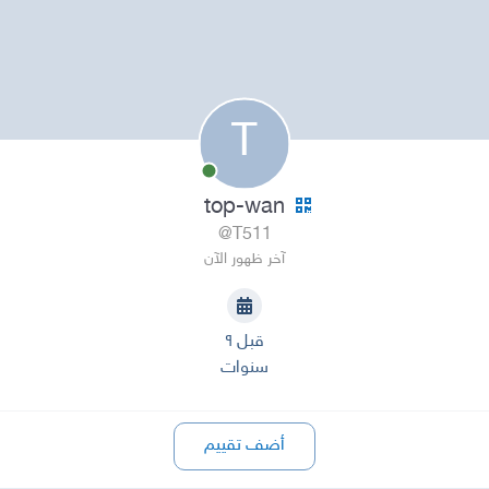
T
top-wan
@T511
آخر ظهور الآن
قبل ٩
سنوات
أضف تقييم