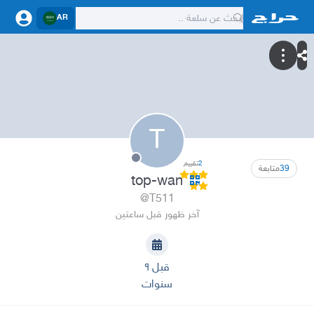
AR
T
2
تقييم
39
متابعة
top-wan
@T511
آخر ظهور قبل ساعتين
قبل ٩
سنوات