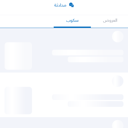
محادثة
العروض
سكوب