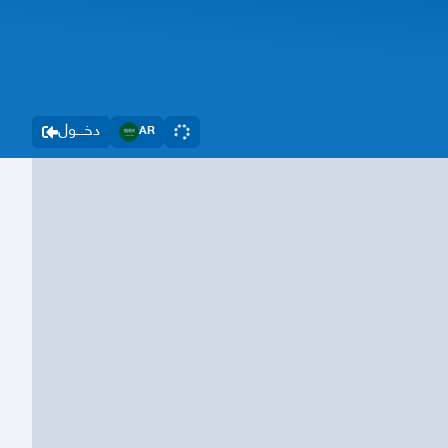
دخــــول
AR