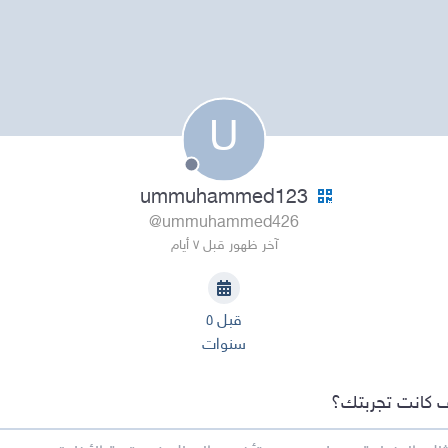
U
ummuhammed123
@ummuhammed426
آخر ظهور قبل ٧ أيام
قبل ٥
سنوات
 كانت تجربتك؟