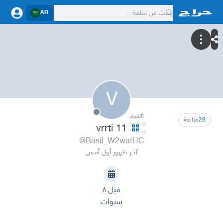
AR
V
0
تقييم
28
متابعة
vrrti 11
@Basil_W2watHC
آخر ظهور أول أمس
قبل ٨
سنوات