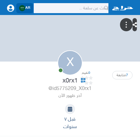
AR
X
0
تقييم
7
متابعة
x0rx1
@id5775209_X0rx1
آخر ظهور الآن
قبل ٧
سنوات