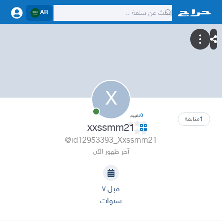
AR
X
0
تقييم
1
متابعة
xxssmm21
@id12953393_Xxssmm21
آخر ظهور الآن
قبل ٧
سنوات