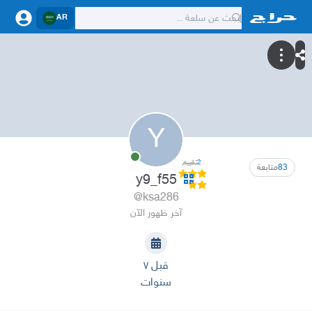
AR
Y
2
تقييم
83
متابعة
y9_f55
@ksa286
آخر ظهور الآن
قبل ٧
سنوات