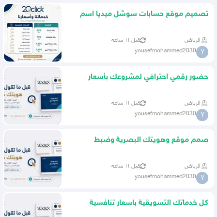
تصميم موقع حسابات سوشل ميديا اسم
موحد
الرياض
قبل ١١ ساعة
yousefmohammed2030
Y
حضور رقمي احترافي لمشروعك بأسعار
شفافة
الرياض
قبل ١١ ساعة
yousefmohammed2030
Y
صمم موقع وهويتك البصرية وضبط
حسابات السوشل ميديا
الرياض
قبل ١١ ساعة
yousefmohammed2030
Y
كل خدماتك التسويقية باسعار تنافسية