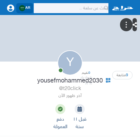
AR
Y
0
تقييم
9
متابعة
yousefmohammed2030
@t20click
آخر ظهور الآن
قبل ١١
دفع
سنة
العمولة