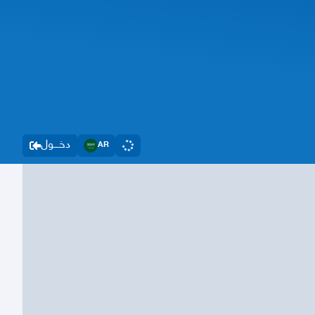
دخــــول
AR