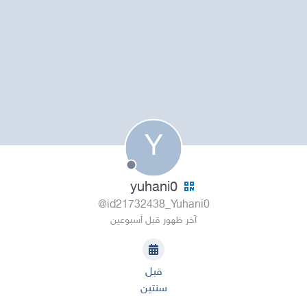
Y
yuhani0
@id21732438_Yuhani0
آخر ظهور قبل أسبوعين
قبل
سنتين