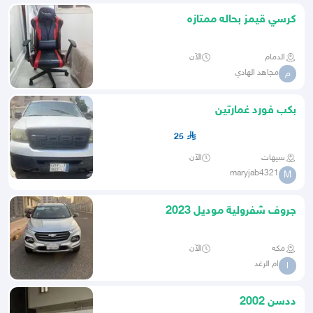
كرسي قيمز بحاله ممتازه
الدمام
الآن
مجاهد الهادي
م
بكب فورد غمارتين
25
سيهات
الآن
maryjab4321
M
جروف شفرولية موديل 2023
مكه
الآن
ام الرغد
ا
ددسن 2002