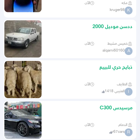
مكه
الآن
kruger98
K
ددسن موديل 2000
خميس مشيط
الآن
alqarni60160
A
ذبايح حري للبييع
الطايف
الآن
العتيبي 1418
ا
مرسيدس C300
الدمام
الآن
r67cars
R