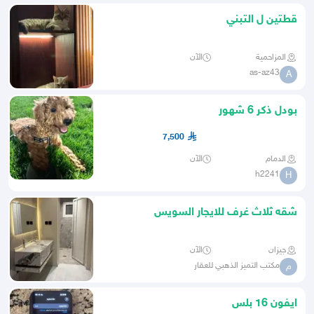
قطتين ل التبني
المزاحمية
الآن
as-az43
A
بودل ذكر 6 شهور
7,500
الدمام
الآن
h2241
H
شقه ثلاث غرف للايجار السويس
جيزان
الآن
مكتب التميز الذهبي للعقار
م
ايفون 16 بلس