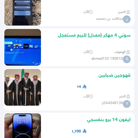
المبرز
الآن
خخااللدد بن حمممد
خ
سوني 4 مهكر (معدل) للبيع مستعجل
الهفوف
الآن
ahmed155 190610
A
قهوجين صبابين
14
الخبر
الآن
y544048139
Y
ايفون 14 برو بنفسجي
1,700