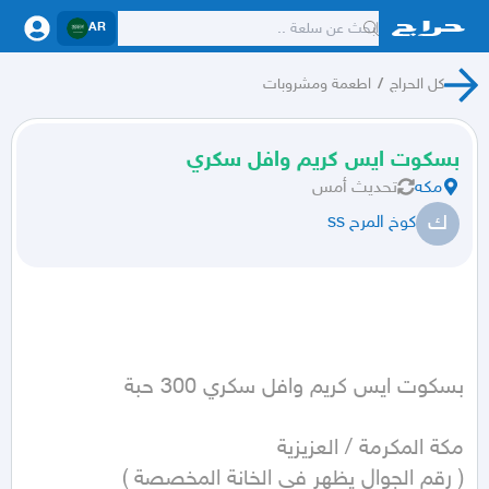
AR
كل الحراج
/
اطعمة ومشروبات
بسكوت ايس كريم وافل سكري
مكه
تحديث
أمس
ك
كوخ المرح ss
( رقم الجوال يظهر في الخانة المخصصة )