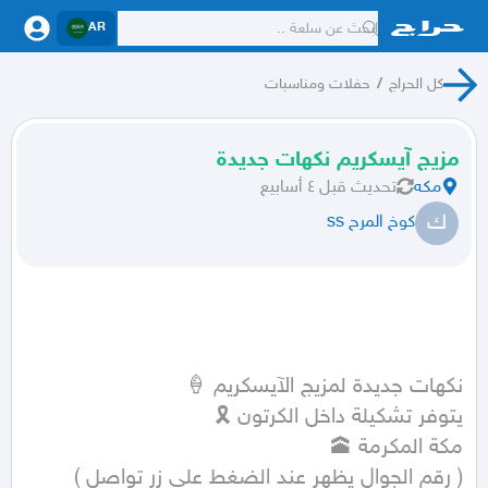
AR
كل الحراج
/
حفلات ومناسبات
مزيج آيسكريم نكهات جديدة
مكه
تحديث
قبل ٤ أسابيع
ك
كوخ المرح ss
( رقم الجوال يظهر عند الضغط على زر تواصل ) 