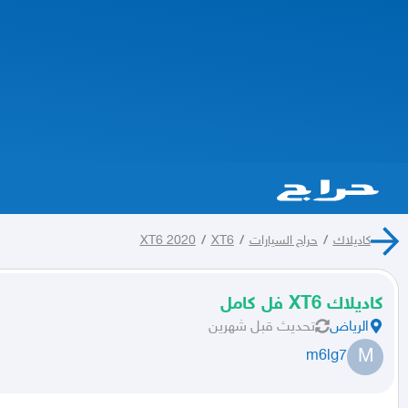
كاديلاك
/
حراج السيارات
/
XT6
/
XT6 2020
كاديلاك XT6 فل كامل
الرياض
تحديث
قبل شهرين
M
m6lg7