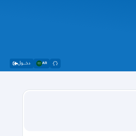
دخــــول
AR