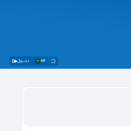
دخــــول
AR