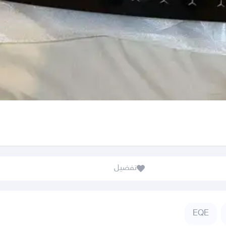
تفضيل
EQE