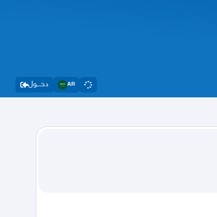
دخــــول
AR