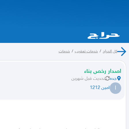
كل الحراج
/
خدمات تعقيب
/
خدمات
اصدار رخص بناء
جده
تحديث
قبل شهرين
ا
امين 1212