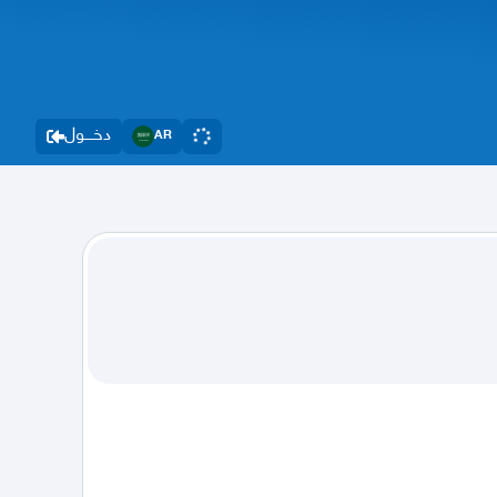
دخــــول
AR