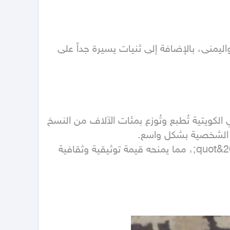
​الحواف والزوايا: تظهر بعض الانثناءات الخفيفة والتقليدية الناتجة عن التقادم والتخزين عند الزاوية السفلية اليسرى واليمنى، بالإضافة إلى ثنيات يسيرة جداً على 
​السبب: المجلة صدرت في عام 2016 (أي أنها تعتبر حديثة نسبيًا في عالم المجلات التراثية والأرشيفية). مجلة العربي الكويتية تُطبع وتُوزع بمئات الآلاف من النسخ 
​ميزتها الاستثنائية: القيمة الخاصة لهذا العدد تكمن في توثيقه لحدث &quot;الكويت عاصمة الثقافة الإسلامية 2016&quot;، مما يمنحه قيمة توثيقية وثقافية 