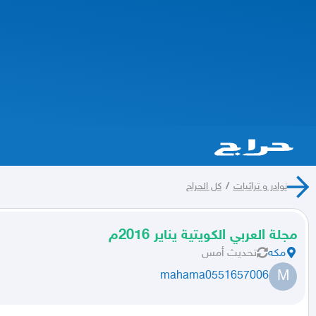
نوادر و تراثيات
/
كل الحراج
مجلة العربي الكويتية يناير 2016م
مكه
تحديث
أمس
M
mahama0551657006