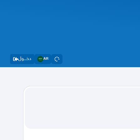
دخــــول
AR