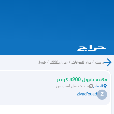
نيسان
/
حراج السيارات
/
باترول 1996
/
باترول
مكينه باترول 4200 كربيتر
الدمام
تحديث
قبل أسبوعين
Z
ziyadfouad