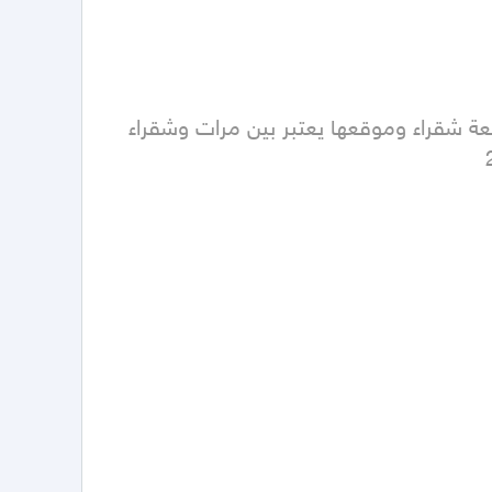
قطعه زراعيه غرب شقراء مساحتها 50 الف شارع 50 شمالي تبعد 10 كم جنوب مخطط المنح الجديد اللي قدام جامعة شقراء وموقعها يعتبر بين مرات وشقراء 