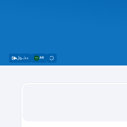
دخــــول
AR