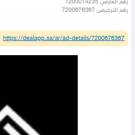
رقم الترخيص 7200676367
https://dealapp.sa/ar/ad-details/
7200676367