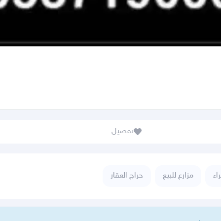
تفضيل
اء
مزارع للبيع
حراج العقار