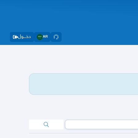
دخــــول
AR