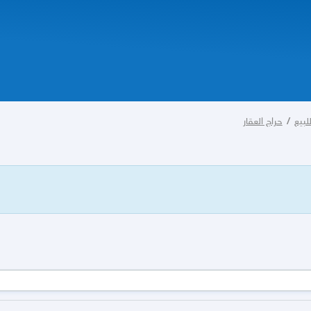
بيع
/
حراج العقار