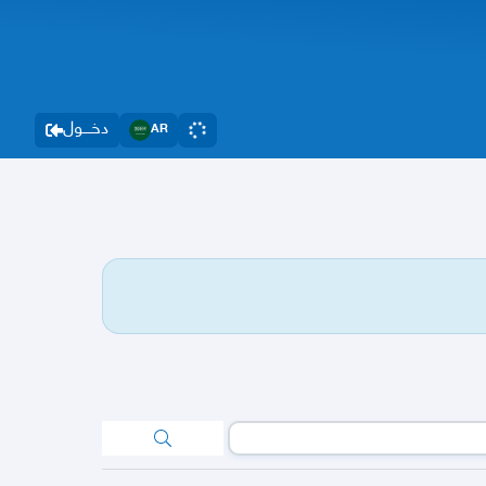
دخــــول
AR