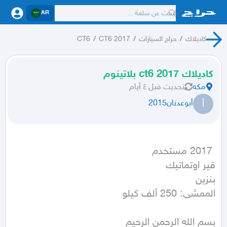
AR
كاديلاك
/
حراج السيارات
/
CT6 2017
/
CT6
كاديلاك ct6 2017 بلاتينوم
مكه
تحديث
قبل ٤ أيام
أ
أبوعدنان2015
الممشى: 250 ألف كيلو