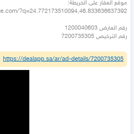
gle.com/?q=24.772173510094,46.833636637392
رقم الترخيص 7200735305
https://dealapp.sa/ar/ad-details/
7200735305