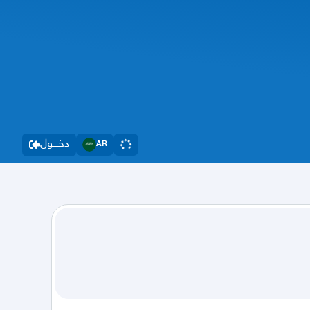
دخــــول
AR