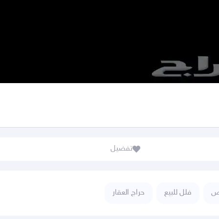
تفضيل
اض
فلل للبيع
حراج العقار