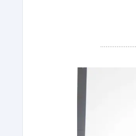
..................