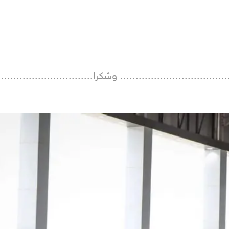
.............................. وشكرا................................