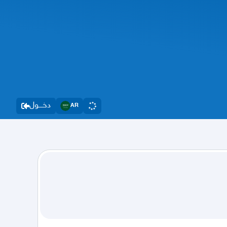
دخــــول
AR