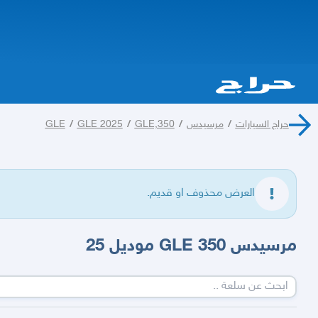
حراج السيارات
/
مرسيدس
/
GLE,350
/
GLE 2025
/
GLE
العرض محذوف او قديم.
مرسيدس GLE 350 موديل 25