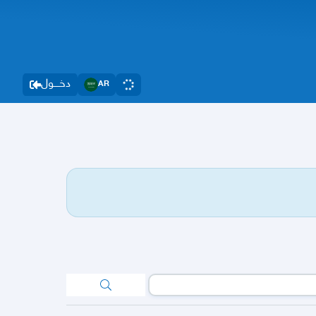
دخــــول
AR