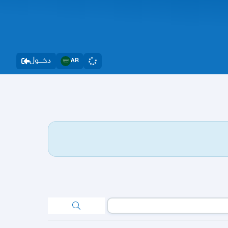
دخــــول
AR