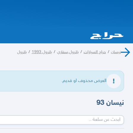
نيسان
/
حراج السيارات
/
باترول,سفاري
/
باترول 1993
/
باترول
العرض محذوف او قديم.
نيسان 93