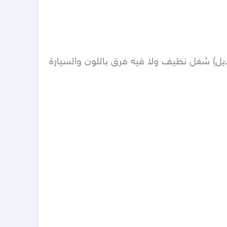
بودي وكالة (ما عدا رش خارجي رفرف يمين امامي و خلفي و باب يسار بدون فك و رفرف امامي يسار مفكوك تعديل) شغل نظيف ولا فيه فرق باللون والسيارة 