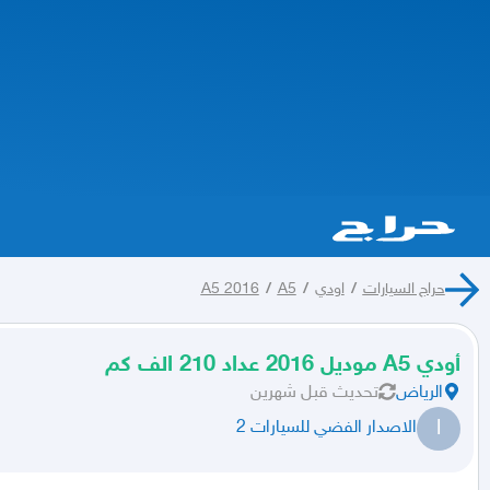
حراج السيارات
/
اودي
/
A5
/
A5 2016
أودي A5 موديل 2016 عداد 210 الف كم
الرياض
تحديث
قبل شهرين
ا
الاصدار الفضي للسيارات 2