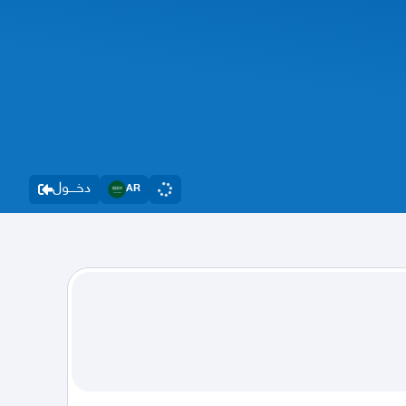
دخــــول
AR