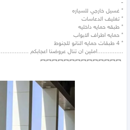
 ︻︻︻︻︻︻︻︻︻︻︻︻︻︻