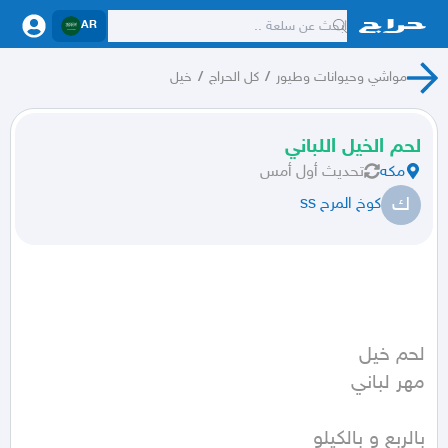
AR
مواشي وحيوانات وطيور
/
كل الحراج
/
خيل
لحم الخيل اللباني
مكه
تحديث
أول أمس
ك
كوخ المرح ss