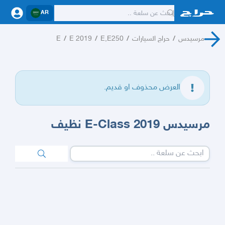
AR
مرسيدس
/
حراج السيارات
/
E,E250
/
E 2019
/
E
العرض محذوف او قديم.
مرسيدس E-Class 2019 نظيف