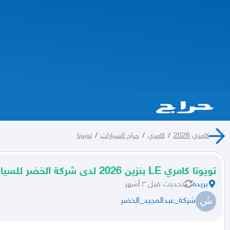
كامري 2026
/
كامري
/
حراج السيارات
/
تويوتا
تويوتا كامري LE بنزين 2026 لدى شركة الخضر للسيارات
بريدة
تحديث
قبل ٣ أشهر
ش
شركة_عبدالمجيد_الخضر