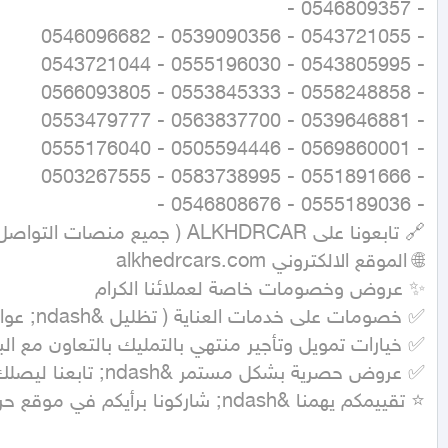
⭐ تقييمكم يهمنا &ndash; شاركونا برأيكم في موقع حراج