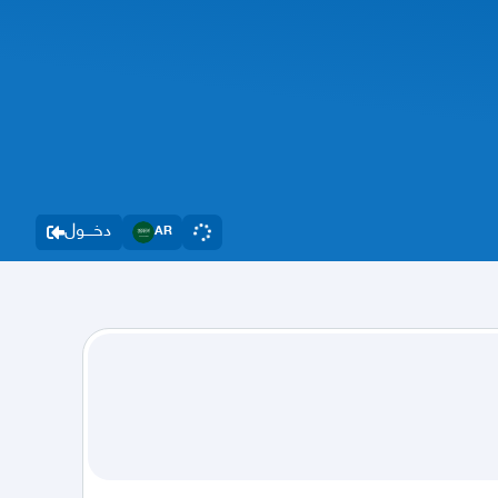
دخــــول
AR