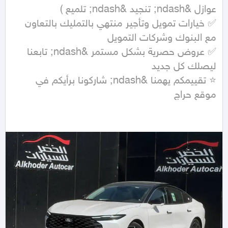
✅ خيارات تمويل وتأجير منتهي بالتمليك بالتعاون 
✅ عروض حصرية بشكل مستمر &ndash; تابعنا 
⭐ تقييمكم يهمنا &ndash; شاركونا برأيكم في 
موقع حراج